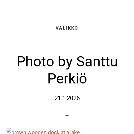
Hyppää
S
pääsisältöön
OF
CO
VALIKKO
Photo by Santtu
Perkiö
21.1.2026