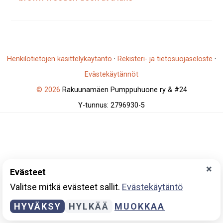
Henkilötietojen käsittelykäytäntö
·
Rekisteri- ja tietosuojaseloste
·
Evästekäytännöt
© 2026
Rakuunamäen Pumppuhuone ry & #24
Y-tunnus: 2796930-5
×
Evästeet
Valitse mitkä evästeet sallit.
Evästekäytäntö
HYVÄKSY
HYLKÄÄ
MUOKKAA