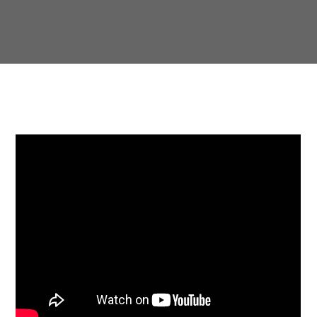
1
2
3
…
8
9
>>>
Lataa lisää (47)