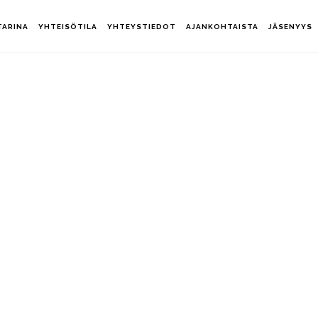
TARINA
YHTEISÖTILA
YHTEYSTIEDOT
AJANKOHTAISTA
JÄSENYYS