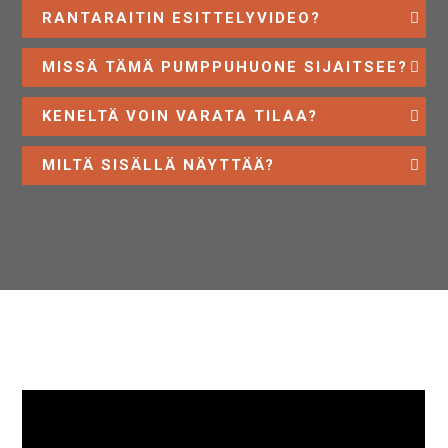
RANTARAITIN ESITTELYVIDEO?
MISSÄ TÄMÄ PUMPPUHUONE SIJAITSEE?
KENELTÄ VOIN VARATA TILAA?
1
2
3
…
8
9
>>>
MILTÄ SISÄLLÄ NÄYTTÄÄ?
Lataa lisää (47)