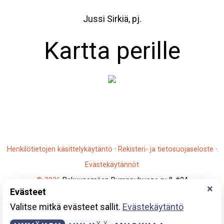
Jussi Sirkiä, pj.
Kartta perille
Henkilötietojen käsittelykäytäntö
·
Rekisteri- ja tietosuojaseloste
·
Evästekäytännöt
© 2026
Rakuunamäen Pumppuhuone ry & #24
×
Evästeet
Y-tunnus: 2796930-5
Valitse mitkä evästeet sallit.
Evästekäytäntö