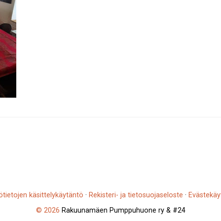
ötietojen käsittelykäytäntö
·
Rekisteri- ja tietosuojaseloste
·
Evästekäy
© 2026
Rakuunamäen Pumppuhuone ry & #24