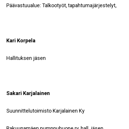
Päävastuualue: Talkootyöt, tapahtumajärjestelyt,
Kari Korpela
Hallituksen jäsen
Sakari Karjalainen
Suunnittelutoimisto Karjalainen Ky
Rakuunamäen pumppuhuone ry, hall. jäsen