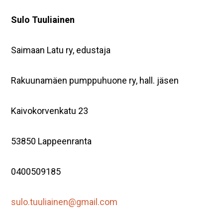
Sulo Tuuliainen
Saimaan Latu ry, edustaja
Rakuunamäen pumppuhuone ry, hall. jäsen
Kaivokorvenkatu 23
53850 Lappeenranta
0400509185
sulo.tuuliainen@gmail.com