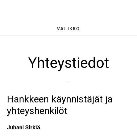
Hyppää
S
pääsisältöön
OF
CO
VALIKKO
Yhteystiedot
Hankkeen käynnistäjät ja
yhteyshenkilöt
Juhani Sirkiä