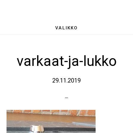
Hyppää
S
pääsisältöön
OF
CO
VALIKKO
varkaat-ja-lukko
29.11.2019