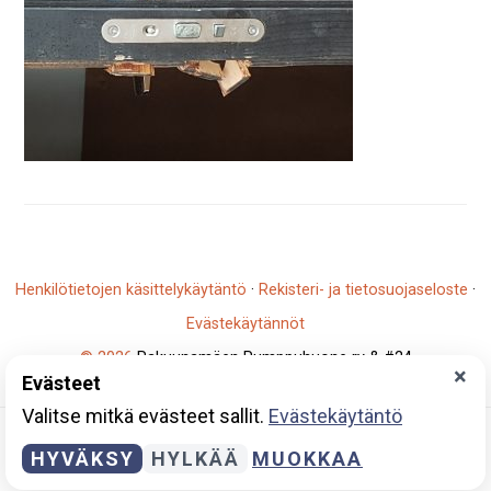
Henkilötietojen käsittelykäytäntö
·
Rekisteri- ja tietosuojaseloste
·
Evästekäytännöt
© 2026
Rakuunamäen Pumppuhuone ry & #24
×
Evästeet
Y-tunnus: 2796930-5
Valitse mitkä evästeet sallit.
Evästekäytäntö
HYVÄKSY
HYLKÄÄ
MUOKKAA