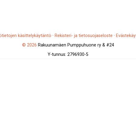
ötietojen käsittelykäytäntö
·
Rekisteri- ja tietosuojaseloste
·
Evästekäy
© 2026
Rakuunamäen Pumppuhuone ry & #24
Y-tunnus: 2796930-5