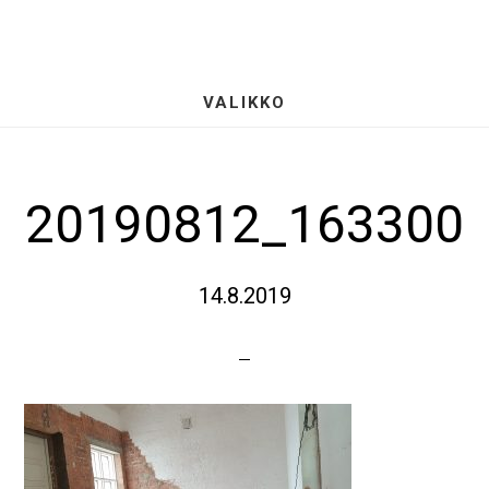
Hyppää
S
pääsisältöön
OF
CO
VALIKKO
20190812_163300
14.8.2019