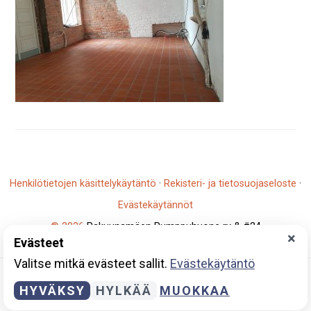
Henkilötietojen käsittelykäytäntö
·
Rekisteri- ja tietosuojaseloste
·
Evästekäytännöt
© 2026
Rakuunamäen Pumppuhuone ry & #24
×
Evästeet
Y-tunnus: 2796930-5
Valitse mitkä evästeet sallit.
Evästekäytäntö
HYVÄKSY
HYLKÄÄ
MUOKKAA