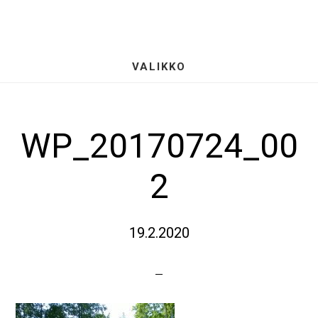
Hyppää
S
pääsisältöön
OF
CO
VALIKKO
WP_20170724_00
2
19.2.2020