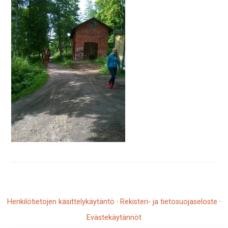
Henkilötietojen käsittelykäytäntö
·
Rekisteri- ja tietosuojaseloste
·
Evästekäytännöt