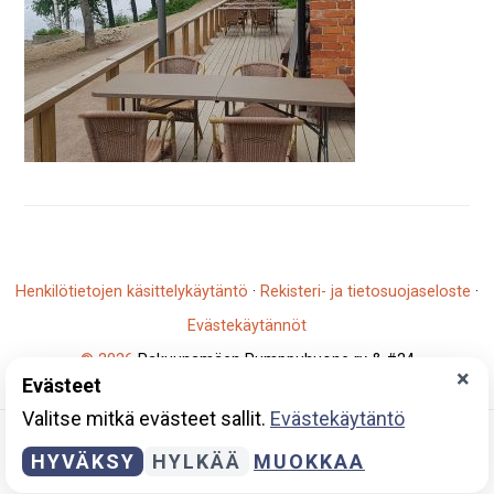
Henkilötietojen käsittelykäytäntö
·
Rekisteri- ja tietosuojaseloste
·
Evästekäytännöt
© 2026
Rakuunamäen Pumppuhuone ry & #24
×
Evästeet
Y-tunnus: 2796930-5
Valitse mitkä evästeet sallit.
Evästekäytäntö
HYVÄKSY
HYLKÄÄ
MUOKKAA