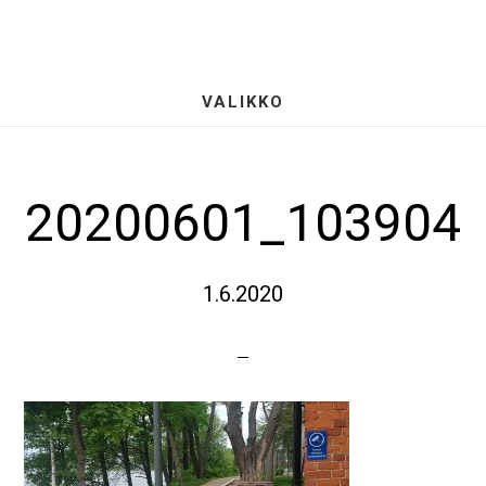
Hyppää
S
pääsisältöön
OF
CO
VALIKKO
20200601_103904
1.6.2020