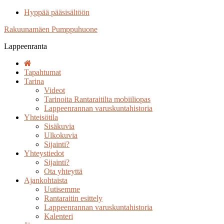
Hyppää pääsisältöön
Rakuunamäen Pumppuhuone
Lappeenranta
Tapahtumat
Tarina
Videot
Tarinoita Rantaraitilta mobiiliopas
Lappeenrannan varuskuntahistoria
Yhteisötila
Sisäkuvia
Ulkokuvia
Sijainti?
Yhteystiedot
Sijainti?
Ota yhteyttä
Ajankohtaista
Uutisemme
Rantaraitin esittely
Lappeenrannan varuskuntahistoria
Kalenteri