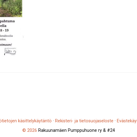
ötietojen käsittelykäytäntö
·
Rekisteri- ja tietosuojaseloste
·
Evästekäy
© 2026
Rakuunamäen Pumppuhuone ry & #24