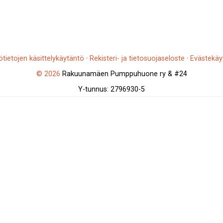
ötietojen käsittelykäytäntö
·
Rekisteri- ja tietosuojaseloste
·
Evästekäy
© 2026
Rakuunamäen Pumppuhuone ry & #24
Y-tunnus: 2796930-5