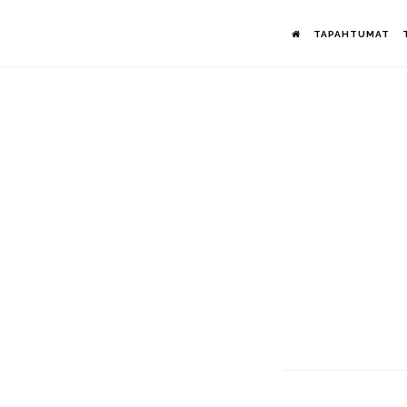
Hyppää
TAPAHTUMAT
pääsisältöön