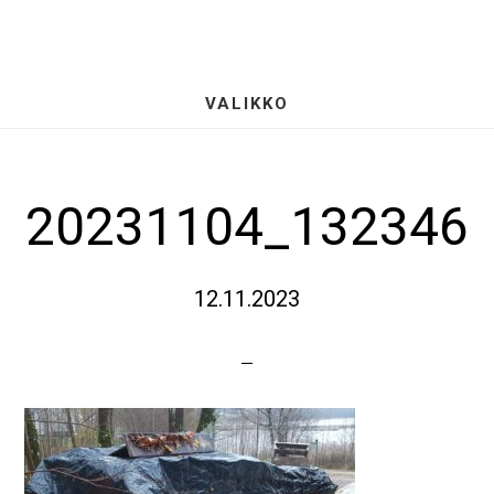
Hyppää
S
pääsisältöön
OF
CO
VALIKKO
20231104_132346
12.11.2023