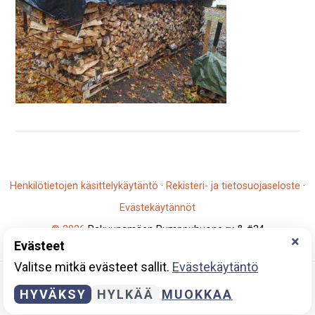
Henkilötietojen käsittelykäytäntö
·
Rekisteri- ja tietosuojaseloste
·
Evästekäytännöt
© 2026
Rakuunamäen Pumppuhuone ry & #24
×
Evästeet
Y-tunnus: 2796930-5
Valitse mitkä evästeet sallit.
Evästekäytäntö
HYVÄKSY
HYLKÄÄ
MUOKKAA