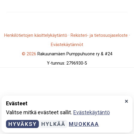
Henkilötietojen käsittelykäytäntö
·
Rekisteri- ja tietosuojaseloste
·
Evästekäytännöt
© 2026
Rakuunamäen Pumppuhuone ry & #24
Y-tunnus: 2796930-5
×
Evästeet
Valitse mitkä evästeet sallit.
Evästekäytäntö
HYVÄKSY
HYLKÄÄ
MUOKKAA