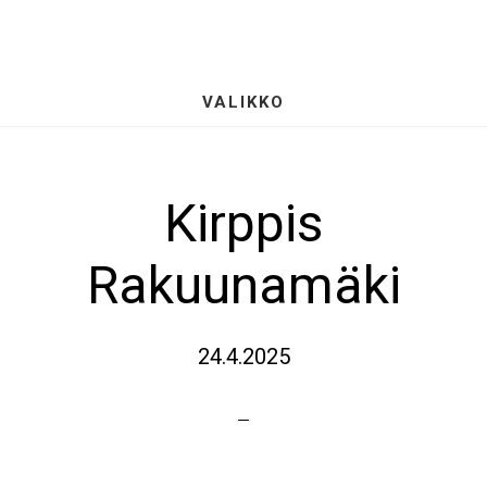
Hyppää
S
pääsisältöön
OF
CO
VALIKKO
Kirppis
Rakuunamäki
24.4.2025