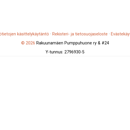
ötietojen käsittelykäytäntö
·
Rekisteri- ja tietosuojaseloste
·
Evästekäy
© 2026
Rakuunamäen Pumppuhuone ry & #24
Y-tunnus: 2796930-5