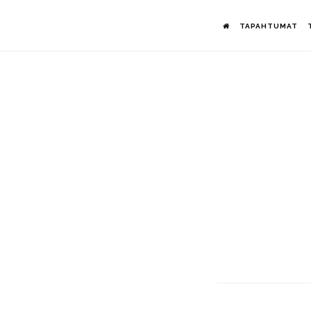
Hyppää
TAPAHTUMAT
pääsisältöön