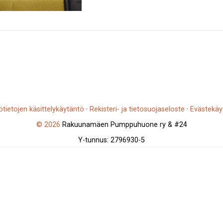
ötietojen käsittelykäytäntö
·
Rekisteri- ja tietosuojaseloste
·
Evästekäy
© 2026
Rakuunamäen Pumppuhuone ry & #24
Y-tunnus: 2796930-5