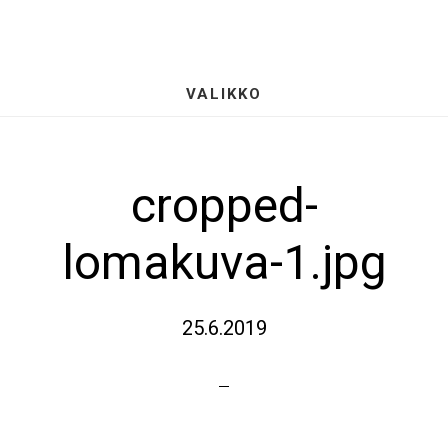
Hyppää
S
pääsisältöön
OF
CO
VALIKKO
cropped-
lomakuva-1.jpg
25.6.2019