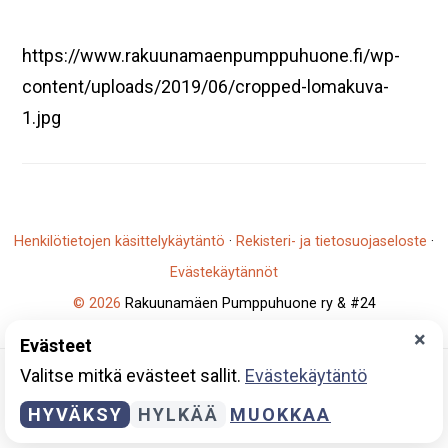
https://www.rakuunamaenpumppuhuone.fi/wp-
content/uploads/2019/06/cropped-lomakuva-
1.jpg
Henkilötietojen käsittelykäytäntö
·
Rekisteri- ja tietosuojaseloste
·
Evästekäytännöt
© 2026
Rakuunamäen Pumppuhuone ry & #24
Y-tunnus: 2796930-5
×
Evästeet
Valitse mitkä evästeet sallit.
Evästekäytäntö
HYVÄKSY
HYLKÄÄ
MUOKKAA