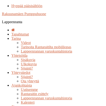
Hyppää pääsisältöön
Rakuunamäen Pumppuhuone
Lappeenranta
Tapahtumat
Tarina
Videot
Tarinoita Rantaraitilta mobiiliopas
Lappeenrannan varuskuntahistoria
Yhteisötila
Sisäkuvia
Ulkokuvia
Sijainti?
Yhteystiedot
Sijainti?
Ota yhteyttä
Ajankohtaista
Uutisemme
Rantaraitin esittely
Lappeenrannan varuskuntahistoria
Kalenteri