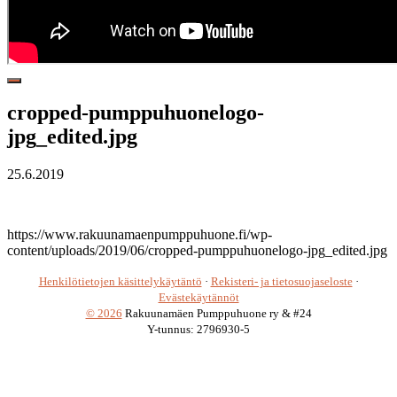
Hide
Offscreen
cropped-pumppuhuonelogo-
Content
jpg_edited.jpg
25.6.2019
https://www.rakuunamaenpumppuhuone.fi/wp-
content/uploads/2019/06/cropped-pumppuhuonelogo-jpg_edited.jpg
Henkilötietojen käsittelykäytäntö
·
Rekisteri- ja tietosuojaseloste
·
Evästekäytännöt
© 2026
Rakuunamäen Pumppuhuone ry & #24
Y-tunnus: 2796930-5