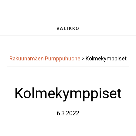
Hyppää
S
pääsisältöön
OF
CO
VALIKKO
Rakuunamäen Pumppuhuone
>
Kolmekymppiset
Kolmekymppiset
6.3.2022