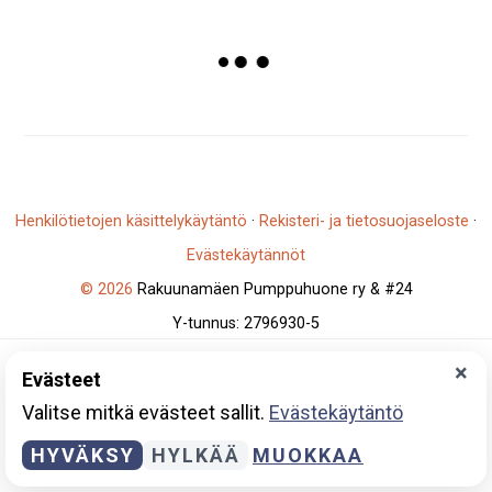
Henkilötietojen käsittelykäytäntö
·
Rekisteri- ja tietosuojaseloste
·
Evästekäytännöt
© 2026
Rakuunamäen Pumppuhuone ry & #24
Y-tunnus: 2796930-5
×
Evästeet
Valitse mitkä evästeet sallit.
Evästekäytäntö
HYVÄKSY
HYLKÄÄ
MUOKKAA