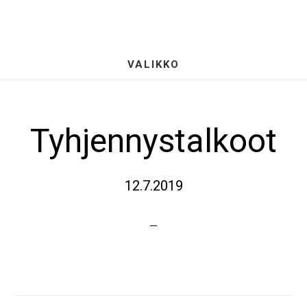
Hyppää
S
pääsisältöön
OF
CO
VALIKKO
Tyhjennystalkoot
12.7.2019