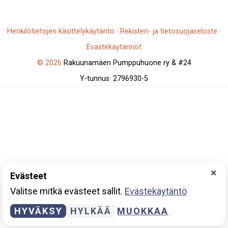
Henkilötietojen käsittelykäytäntö
·
Rekisteri- ja tietosuojaseloste
·
Evästekäytännöt
© 2026
Rakuunamäen Pumppuhuone ry & #24
Y-tunnus: 2796930-5
×
Evästeet
Valitse mitkä evästeet sallit.
Evästekäytäntö
HYVÄKSY
HYLKÄÄ
MUOKKAA