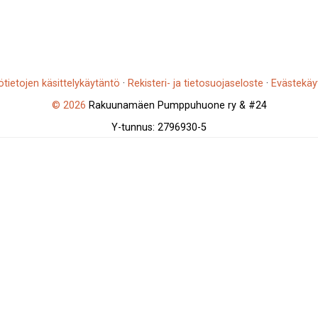
ötietojen käsittelykäytäntö
·
Rekisteri- ja tietosuojaseloste
·
Evästekäy
© 2026
Rakuunamäen Pumppuhuone ry & #24
Y-tunnus: 2796930-5