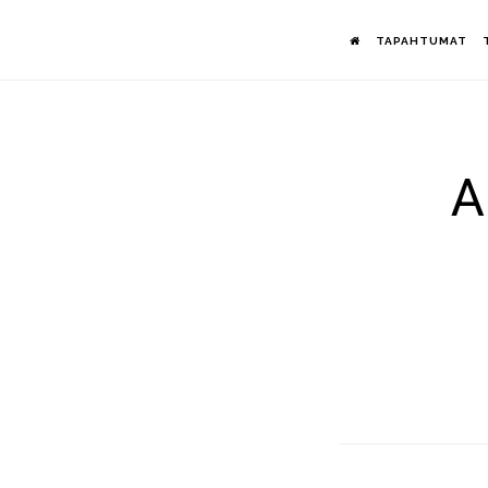
Hyppää
TAPAHTUMAT
pääsisältöön
A