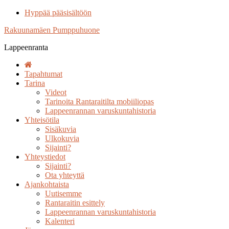
Hyppää pääsisältöön
Rakuunamäen Pumppuhuone
Lappeenranta
Tapahtumat
Tarina
Videot
Tarinoita Rantaraitilta mobiiliopas
Lappeenrannan varuskuntahistoria
Yhteisötila
Sisäkuvia
Ulkokuvia
Sijainti?
Yhteystiedot
Sijainti?
Ota yhteyttä
Ajankohtaista
Uutisemme
Rantaraitin esittely
Lappeenrannan varuskuntahistoria
Kalenteri