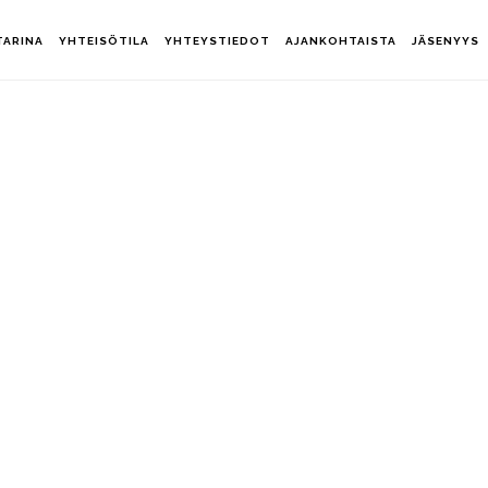
TARINA
YHTEISÖTILA
YHTEYSTIEDOT
AJANKOHTAISTA
JÄSENYYS