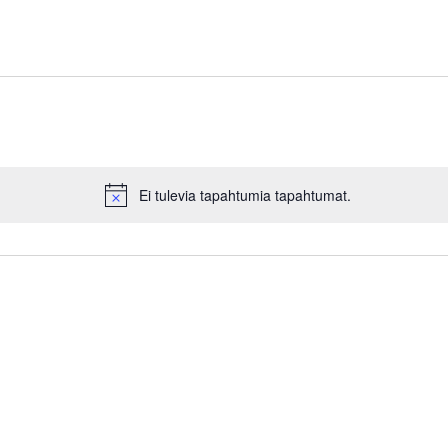
Ei tulevia tapahtumia tapahtumat.
N
o
t
i
c
e