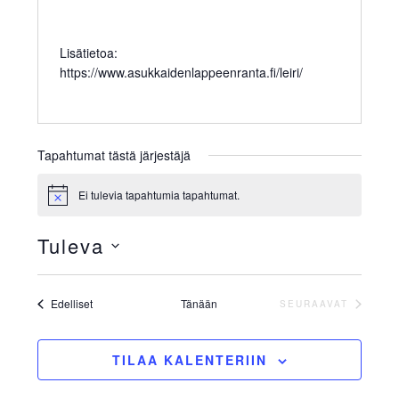
Lisätietoa:
https://www.asukkaidenlappeenranta.fi/leiri/
Tapahtumat tästä järjestäjä
Ei tulevia tapahtumia tapahtumat.
N
o
t
Tuleva
i
c
V
e
a
Tapahtumat
Edelliset
Tänään
SEURAAVAT
TAPAHTUMAT
l
i
TILAA KALENTERIIN
t