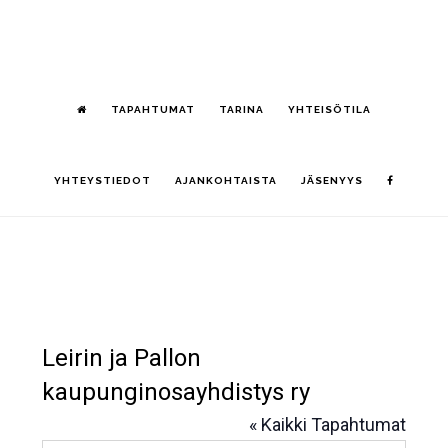
Hyppää
S
pääsisältöön
OF
CO
TAPAHTUMAT
TARINA
YHTEISÖTILA
YHTEYSTIEDOT
AJANKOHTAISTA
JÄSENYYS
Leirin ja Pallon
kaupunginosayhdistys ry
« Kaikki Tapahtumat