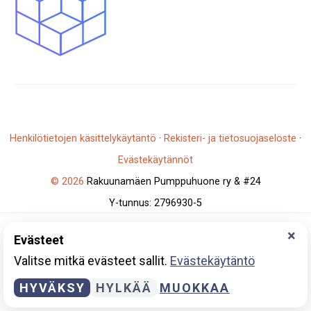
Henkilötietojen käsittelykäytäntö
·
Rekisteri- ja tietosuojaseloste
·
Evästekäytännöt
© 2026
Rakuunamäen Pumppuhuone ry & #24
Y-tunnus: 2796930-5
×
Evästeet
Valitse mitkä evästeet sallit.
Evästekäytäntö
HYVÄKSY
HYLKÄÄ
MUOKKAA