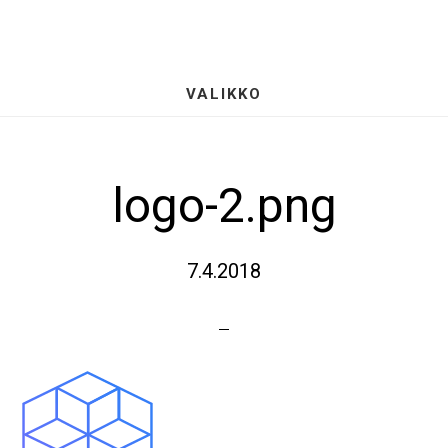
Hyppää
S
pääsisältöön
OF
CO
VALIKKO
logo-2.png
7.4.2018