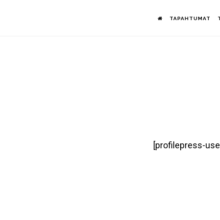
Hyppää
TAPAHTUMAT
pääsisältöön
[profilepress-user