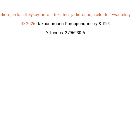
ötietojen käsittelykäytäntö
·
Rekisteri- ja tietosuojaseloste
·
Evästekäy
© 2026
Rakuunamäen Pumppuhuone ry & #24
Y-tunnus: 2796930-5