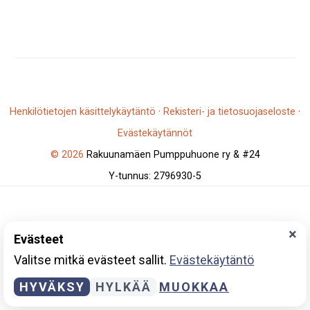
Henkilötietojen käsittelykäytäntö
·
Rekisteri- ja tietosuojaseloste
·
Evästekäytännöt
© 2026
Rakuunamäen Pumppuhuone ry & #24
Y-tunnus: 2796930-5
×
Evästeet
Valitse mitkä evästeet sallit.
Evästekäytäntö
HYVÄKSY
HYLKÄÄ
MUOKKAA