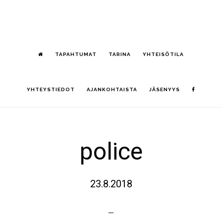
Hyppää
S
pääsisältöön
OF
CO
TAPAHTUMAT
TARINA
YHTEISÖTILA
YHTEYSTIEDOT
AJANKOHTAISTA
JÄSENYYS
police
23.8.2018