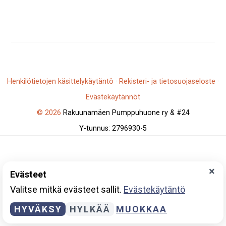
Henkilötietojen käsittelykäytäntö
·
Rekisteri- ja tietosuojaseloste
·
Evästekäytännöt
© 2026
Rakuunamäen Pumppuhuone ry & #24
Y-tunnus: 2796930-5
×
Evästeet
Valitse mitkä evästeet sallit.
Evästekäytäntö
HYVÄKSY
HYLKÄÄ
MUOKKAA