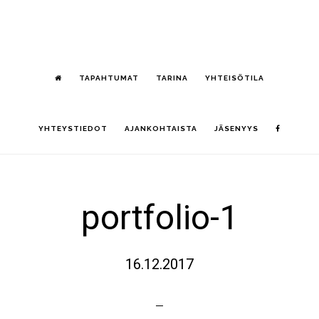
Hyppää
S
pääsisältöön
OF
CO
TAPAHTUMAT
TARINA
YHTEISÖTILA
YHTEYSTIEDOT
AJANKOHTAISTA
JÄSENYYS
portfolio-1
16.12.2017