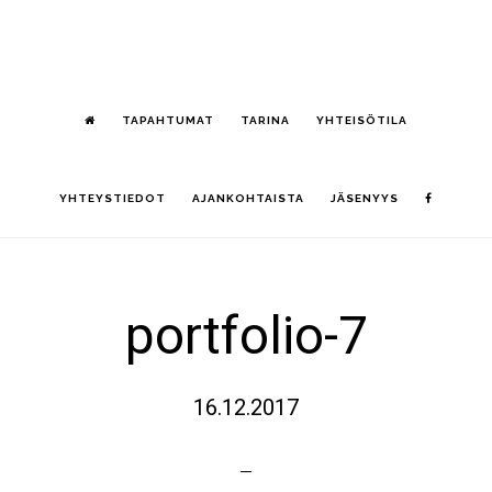
Hyppää
S
pääsisältöön
OF
CO
TAPAHTUMAT
TARINA
YHTEISÖTILA
YHTEYSTIEDOT
AJANKOHTAISTA
JÄSENYYS
portfolio-7
16.12.2017