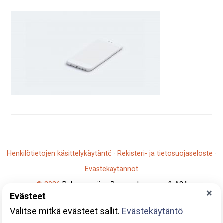
Henkilötietojen käsittelykäytäntö
·
Rekisteri- ja tietosuojaseloste
·
Evästekäytännöt
© 2026
Rakuunamäen Pumppuhuone ry & #24
×
Evästeet
Y-tunnus: 2796930-5
Valitse mitkä evästeet sallit.
Evästekäytäntö