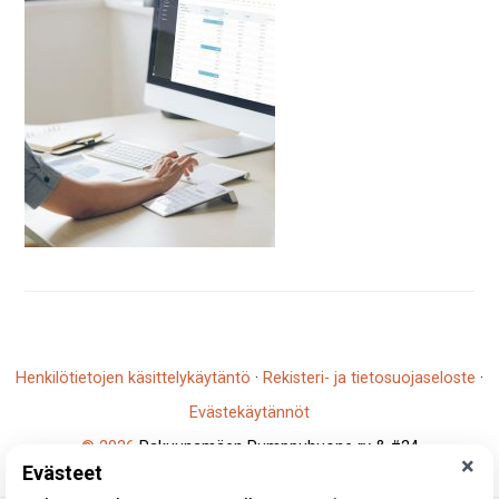
Henkilötietojen käsittelykäytäntö
·
Rekisteri- ja tietosuojaseloste
·
Evästekäytännöt
© 2026
Rakuunamäen Pumppuhuone ry & #24
×
Evästeet
Y-tunnus: 2796930-5