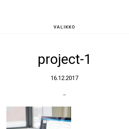
Hyppää
S
pääsisältöön
OF
CO
VALIKKO
project-1
16.12.2017