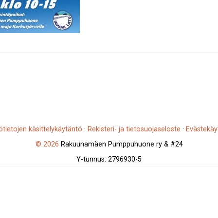
ötietojen käsittelykäytäntö
·
Rekisteri- ja tietosuojaseloste
·
Evästekäy
© 2026
Rakuunamäen Pumppuhuone ry & #24
Y-tunnus: 2796930-5