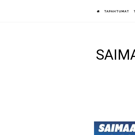
Hyppää
TAPAHTUMAT
pääsisältöön
SAIMA