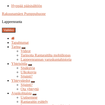
Hyppää pääsisältöön
Rakuunamäen Pumppuhuone
Lappeenranta
Valikko
Tapahtumat
Tarina
Alavalikko
Videot
Tarinoita Rantaraitilta mobiiliopas
Lappeenrannan varuskuntahistoria
Yhteisötila
Alavalikko
Sisäkuvia
Ulkokuvia
Sijainti?
Yhteystiedot
Alavalikko
Sijainti?
Ota yhteyttä
Ajankohtaista
Alavalikko
Uutisemme
Rantaraitin esittely