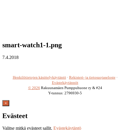
smart-watch1-1.png
7.4.2018
Henkilötietojen käsittelykäytäntö
·
Rekisteri- ja tietosuojaseloste
·
Evästekäytännöt
© 2026
Rakuunamäen Pumppuhuone ry & #24
Y-tunnus: 2796930-5
×
Evästeet
Valitse mitkä evästeet sallit.
Evästekäytäntö