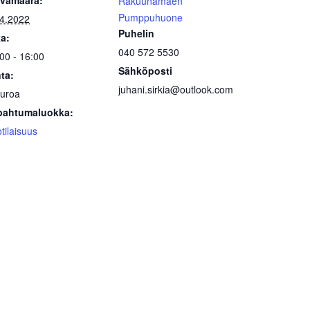
ivämäärä:
Rakuunamäen
Pumppuhuone
.4.2022
Puhelin
a:
040 572 5530
00 - 16:00
Sähköposti
ta:
juhani.sirkia@outlook.com
Euroa
pahtumaluokka:
otilaisuus