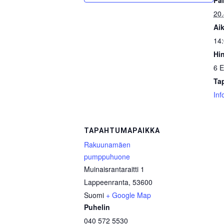
Pä
20
Aik
14:
Hin
6 
Ta
Inf
TAPAHTUMAPAIKKA
Rakuunamäen
pumppuhuone
Muinaisrantaraitti 1
Lappeenranta
,
53600
Suomi
+ Google Map
Puhelin
040 572 5530