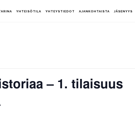
TARINA
YHTEISÖTILA
YHTEYSTIEDOT
AJANKOHTAISTA
JÄSENYYS
toriaa – 1. tilaisuus
A