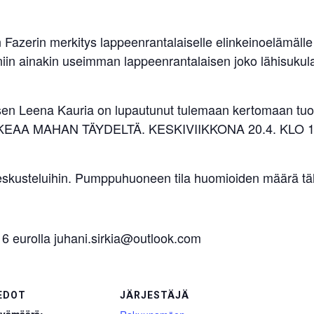
erin merkitys lappeenrantalaiselle elinkeinoelämälle on
, niin ainakin useimman lappeenrantalaisen joko lähisukul
n Leena Kauria on lupautunut tulemaan kertomaan tuon 
 MAKEAA MAHAN TÄYDELTÄ. KESKIVIIKKONA 20.4. KLO 14
skusteluihin. Pumppuhuoneen tila huomioiden määrä täh
n 6 eurolla juhani.sirkia@outlook.com
EDOT
JÄRJESTÄJÄ