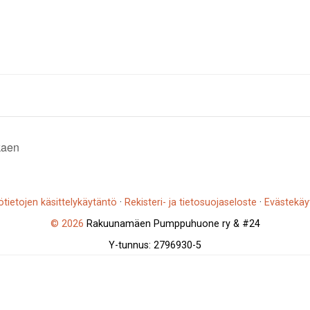
kaen
ötietojen käsittelykäytäntö
·
Rekisteri- ja tietosuojaseloste
·
Evästekäy
© 2026
Rakuunamäen Pumppuhuone ry & #24
Y-tunnus: 2796930-5