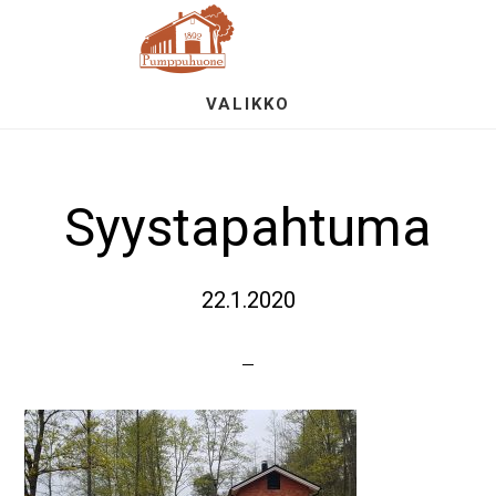
Hyppää
S
pääsisältöön
OF
CO
VALIKKO
Syystapahtuma
22.1.2020