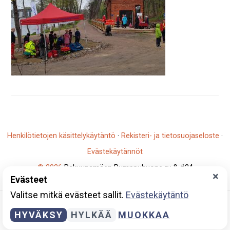
Henkilötietojen käsittelykäytäntö
·
Rekisteri- ja tietosuojaseloste
·
Evästekäytännöt
© 2026
Rakuunamäen Pumppuhuone ry & #24
×
Evästeet
Y-tunnus: 2796930-5
Valitse mitkä evästeet sallit.
Evästekäytäntö
HYVÄKSY
HYLKÄÄ
MUOKKAA