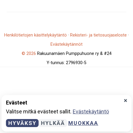
Henkilötietojen käsittelykäytäntö
·
Rekisteri- ja tietosuojaseloste
·
Evästekäytännöt
© 2026
Rakuunamäen Pumppuhuone ry & #24
Y-tunnus: 2796930-5
×
Evästeet
Valitse mitkä evästeet sallit.
Evästekäytäntö
HYVÄKSY
HYLKÄÄ
MUOKKAA