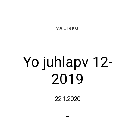
Hyppää
S
pääsisältöön
OF
CO
VALIKKO
Yo juhlapv 12-
2019
22.1.2020