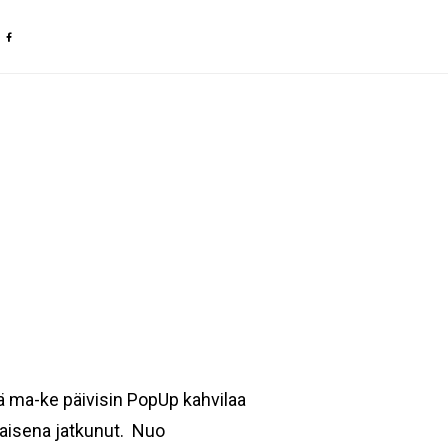
S
OF
CO
lä ma-ke päivisin PopUp kahvilaa
laisena jatkunut. Nuo