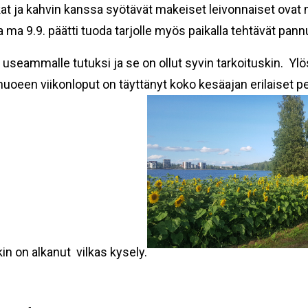
kat ja kahvin kanssa syötävät makeiset leivonnaiset ovat m
lla ma 9.9. päätti tuoda tarjolle myös paikalla tehtävät pan
ä useammalle tutuksi ja se on ollut syvin tarkoituskin. Yl
n viikonloput on täyttänyt koko kesäajan erilaiset perhe-
in on alkanut vilkas kysely.