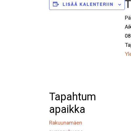
T
LISÄÄ KALENTERIIN
Pä
Ai
08
Ta
Yl
Tapahtum
apaikka
Rakuunamäen