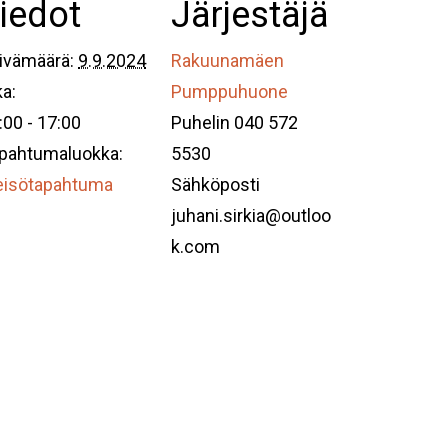
iedot
Järjestäjä
ivämäärä:
9.9.2024
Rakuunamäen
ka:
Pumppuhuone
:00 - 17:00
Puhelin
040 572
pahtumaluokka:
5530
eisötapahtuma
Sähköposti
juhani.sirkia@outloo
k.com