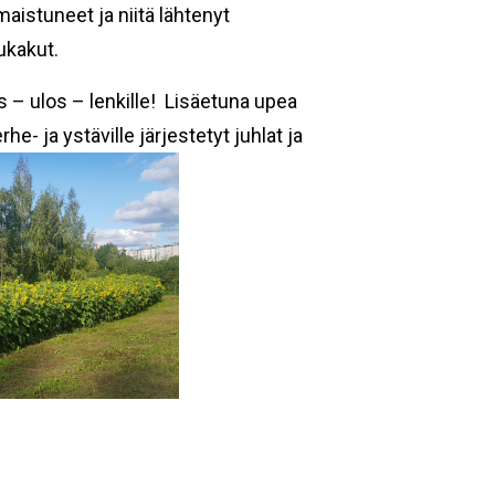
aistuneet ja niitä lähtenyt
nukakut.
ös – ulos – lenkille! Lisäetuna upea
 ja ystäville järjestetyt juhlat ja