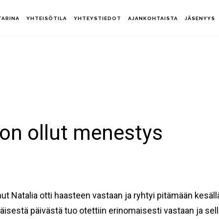
TARINA
YHTEISÖTILA
YHTEYSTIEDOT
AJANKOHTAISTA
JÄSENYYS
on ollut menestys
t Natalia otti haasteen vastaan ja ryhtyi pitämään kesäl
estä päivästä tuo otettiin erinomaisesti vastaan ja sel