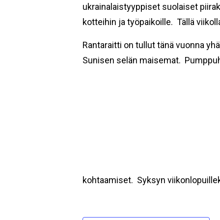
ukrainalaistyyppiset suolaiset piira
kotteihin ja työpaikoille. Tällä viiko
Rantaraitti on tullut tänä vuonna yh
Sunisen selän maisemat. Pumppuhuoee
kohtaamiset. Syksyn viikonlopuillek