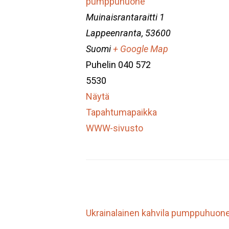
pumppuhuone
Muinaisrantaraitti 1
Lappeenranta
,
53600
Suomi
+ Google Map
Puhelin
040 572
5530
Näytä
Tapahtumapaikka
WWW-sivusto
Ukrainalainen kahvila pumppuhuone