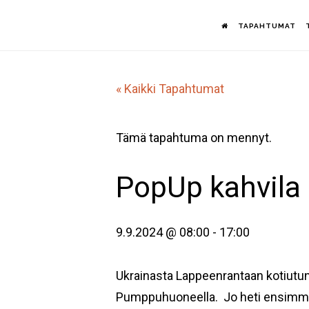
Hyppää
TAPAHTUMAT
pääsisältöön
« Kaikki Tapahtumat
Tämä tapahtuma on mennyt.
PopUp kahvila 
9.9.2024 @ 08:00
-
17:00
Ukrainasta Lappeenrantaan kotiutunu
Pumppuhuoneella. Jo heti ensimmäis