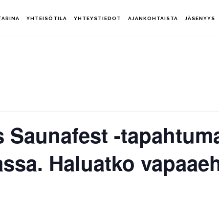
TARINA
YHTEISÖTILA
YHTEYSTIEDOT
AJANKOHTAISTA
JÄSENYYS
 Saunafest -tapahtum
ssa. Haluatko vapaaeh