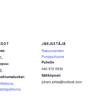
EDOT
JÄRJESTÄJÄ
kaa:
Rakuunamäen
Pumppuhuone
1.
Puhelin
ppuu:
040 572 5530
5.
Sähköposti
pahtumaluokat:
juhani.sirkia@outlook.com
otilaisuus
,
eisötapahtuma