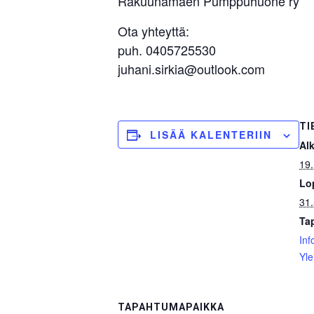
Rakuunamäen Pumppuhuone ry
Ota yhteyttä:
puh. 0405725530
juhani.sirkia@outlook.com
TI
LISÄÄ KALENTERIIN
Al
19.
Lo
31.
Ta
Inf
Yl
TAPAHTUMAPAIKKA