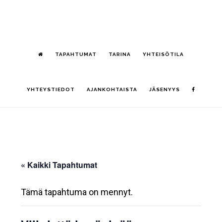
Hyppää
S
pääsisältöön
OF
CO
TAPAHTUMAT
TARINA
YHTEISÖTILA
YHTEYSTIEDOT
AJANKOHTAISTA
JÄSENYYS
« Kaikki Tapahtumat
Tämä tapahtuma on mennyt.