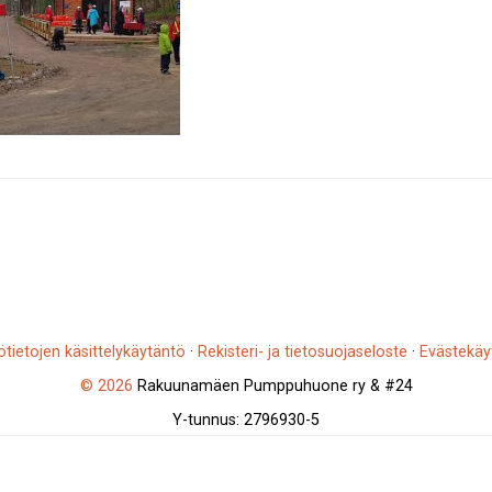
ötietojen käsittelykäytäntö
·
Rekisteri- ja tietosuojaseloste
·
Evästekäy
© 2026
Rakuunamäen Pumppuhuone ry & #24
Y-tunnus: 2796930-5