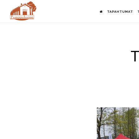
Hyppää
TAPAHTUMAT
pääsisältöön
T