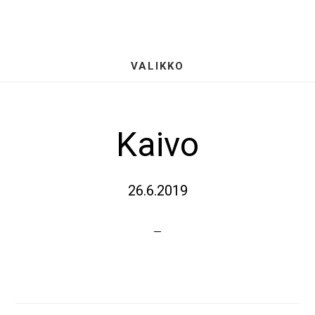
Hyppää
S
pääsisältöön
OF
CO
VALIKKO
Kaivo
26.6.2019