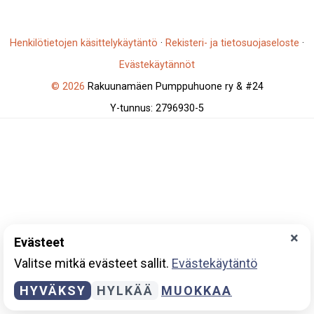
Henkilötietojen käsittelykäytäntö
·
Rekisteri- ja tietosuojaseloste
·
Evästekäytännöt
© 2026
Rakuunamäen Pumppuhuone ry & #24
Y-tunnus: 2796930-5
×
Evästeet
Valitse mitkä evästeet sallit.
Evästekäytäntö
HYVÄKSY
HYLKÄÄ
MUOKKAA