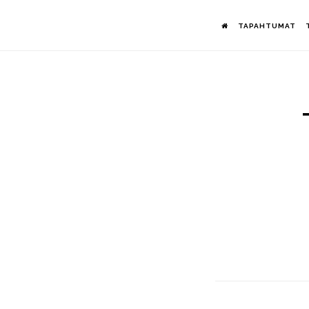
Hyppää
TAPAHTUMAT
pääsisältöön