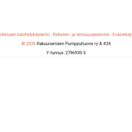
ötietojen käsittelykäytäntö
·
Rekisteri- ja tietosuojaseloste
·
Evästekäy
© 2026
Rakuunamäen Pumppuhuone ry & #24
Y-tunnus: 2796930-5