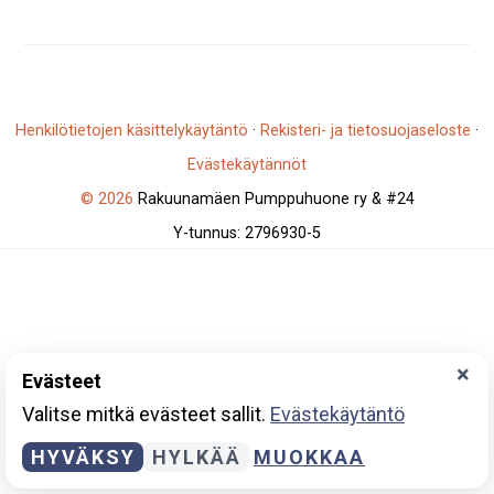
Henkilötietojen käsittelykäytäntö
·
Rekisteri- ja tietosuojaseloste
·
Evästekäytännöt
© 2026
Rakuunamäen Pumppuhuone ry & #24
Y-tunnus: 2796930-5
×
Evästeet
Valitse mitkä evästeet sallit.
Evästekäytäntö
HYVÄKSY
HYLKÄÄ
MUOKKAA