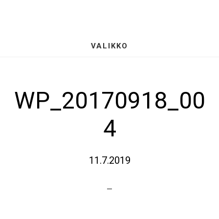
Hyppää
S
pääsisältöön
OF
CO
VALIKKO
WP_20170918_00
4
11.7.2019