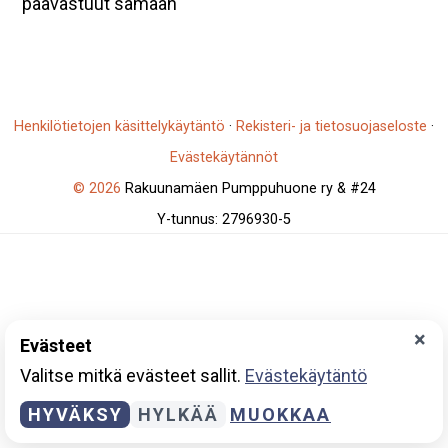
päävastuut samaan
Henkilötietojen käsittelykäytäntö
·
Rekisteri- ja tietosuojaseloste
·
Evästekäytännöt
© 2026
Rakuunamäen Pumppuhuone ry & #24
Y-tunnus: 2796930-5
×
Evästeet
Valitse mitkä evästeet sallit.
Evästekäytäntö
HYVÄKSY
HYLKÄÄ
MUOKKAA