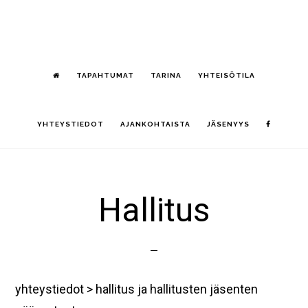
Hyppää
S
pääsisältöön
OF
CO
TAPAHTUMAT
TARINA
YHTEISÖTILA
YHTEYSTIEDOT
AJANKOHTAISTA
JÄSENYYS
Hallitus
yhteystiedot > hallitus ja hallitusten jäsenten