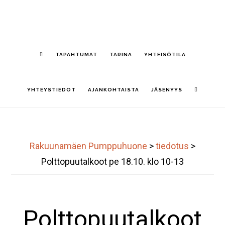
Hyppää
S
pääsisältöön
OF
CO
TAPAHTUMAT
TARINA
YHTEISÖTILA
YHTEYSTIEDOT
AJANKOHTAISTA
JÄSENYYS
Rakuunamäen Pumppuhuone
>
tiedotus
>
Polttopuutalkoot pe 18.10. klo 10-13
Polttopuutalkoot