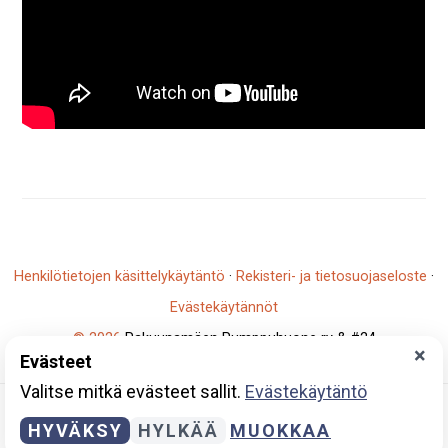
Henkilötietojen käsittelykäytäntö
·
Rekisteri- ja tietosuojaseloste
·
Evästekäytännöt
© 2026
Rakuunamäen Pumppuhuone ry & #24
×
Evästeet
Y-tunnus: 2796930-5
Valitse mitkä evästeet sallit.
Evästekäytäntö
HYVÄKSY
HYLKÄÄ
MUOKKAA