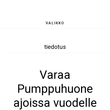
Hyppää
S
pääsisältöön
OF
CO
VALIKKO
tiedotus
Varaa
Pumppuhuone
ajoissa vuodelle