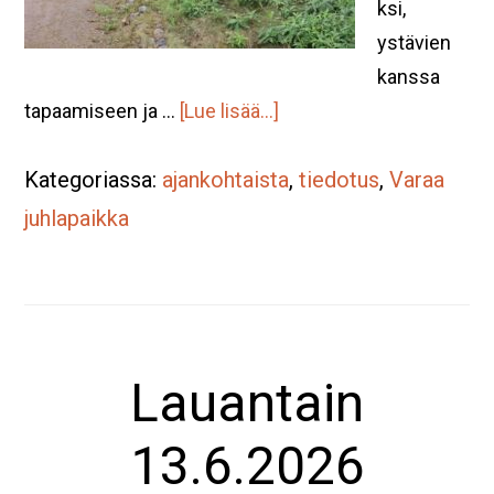
ksi,
ystävien
kanssa
tietoaVaraa
tapaamiseen ja …
[Lue lisää...]
Pumppuhuone
Kategoriassa:
ajankohtaista
ajoissa
,
tiedotus
,
Varaa
vuodelle
juhlapaikka
2027
Lauantain
13.6.2026