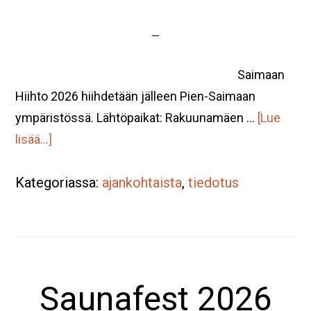
Saimaan
Hiihto 2026 hiihdetään jälleen Pien-Saimaan
ympäristössä. Lähtöpaikat: Rakuunamäen …
[Lue
tietoaSaimaan
lisää...]
Hiihto
Kategoriassa:
2026
ajankohtaista
,
tiedotus
su
1.3.2026
klo
9-
Saunafest 2026
15