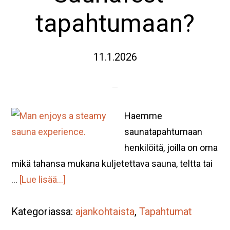
tapahtumaan?
11.1.2026
Haemme
saunatapahtumaan
henkilöitä, joilla on oma
mikä tahansa mukana kuljetettava sauna, teltta tai
tietoaHalukas
…
[Lue lisää...]
tuomaan
Kategoriassa:
oman
ajankohtaista
,
Tapahtumat
saunan