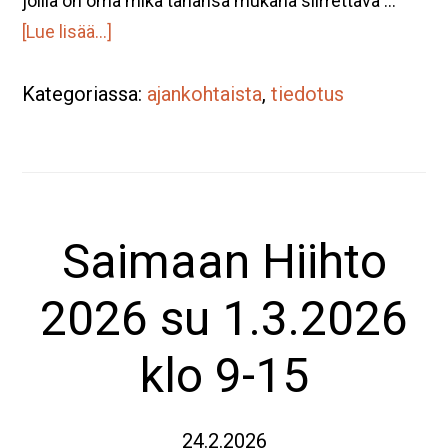
joilla on oma mikä tahansa mukana siirrettävä …
tietoaOletko
[Lue lisää...]
halukas
Kategoriassa:
tuomaan
ajankohtaista
,
tiedotus
oman
saunan
tai
kylpytynnyrin
Saimaan Hiihto
Suomen
paras
2026 su 1.3.2026
Saunafest
-
klo 9-15
tapahtumaan?
24.2.2026