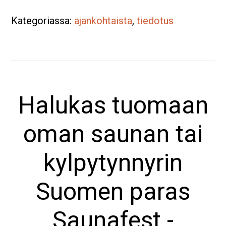
2026
Kategoriassa:
kesällä
ajankohtaista
,
tiedotus
Rakuunamäen
rantaraitilla
Halukas tuomaan
oman saunan tai
kylpytynnyrin
Suomen paras
Saunafest -