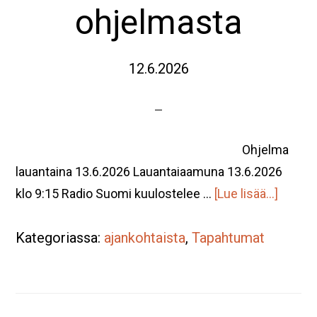
ohjelmasta
12.6.2026
Ohjelma
lauantaina 13.6.2026 Lauantaiaamuna 13.6.2026
tietoa
klo 9:15 Radio Suomi kuulostelee …
[Lue lisää...]
13.6.2
Kategoriassa:
ajankohtaista
,
Tapahtumat
ohjelm