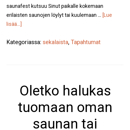
saunafest kutsuu Sinut paikalle kokemaan
erilaisten saunojen löylyt tai kuulemaan …
[Lue
tietoaSaunafest
lisää...]
13.
Kategoriassa:
kesäkuuta
sekalaista
,
Tapahtumat
klo
12-
19.
Tervetuloa
Oletko halukas
saunomaan!
tuomaan oman
saunan tai