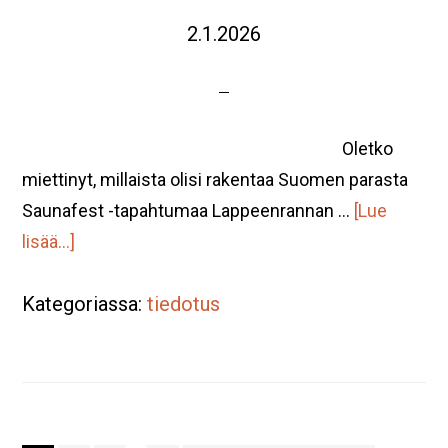
2.1.2026
Oletko
miettinyt, millaista olisi rakentaa Suomen parasta
Saunafest -tapahtumaa Lappeenrannan …
[Lue
tietoaSuomen
lisää...]
paras
Kategoriassa:
Saunafest
tiedotus
-
tapahtuma
Lappeenrannassa.
Haluatko