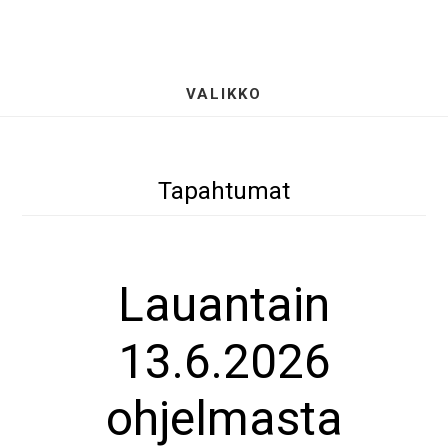
Hyppää
S
pääsisältöön
OF
CO
VALIKKO
Tapahtumat
Lauantain
13.6.2026
ohjelmasta