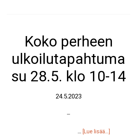
ti
6.5.
klo
Koko perheen
18-
21
ulkoilutapahtuma
su 28.5. klo 10-14
24.5.2023
tietoaKoko
…
[Lue lisää...]