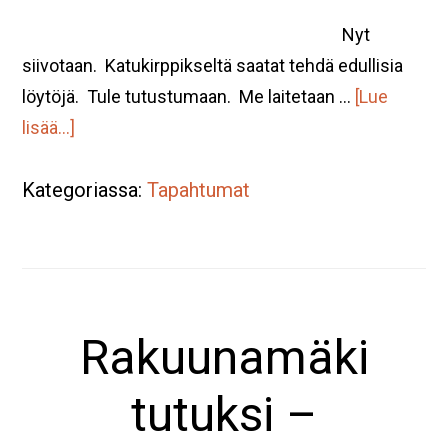
Nyt
siivotaan. Katukirppikseltä saatat tehdä edullisia
löytöjä. Tule tutustumaan. Me laitetaan …
[Lue
tietoaKatukirppis
lisää...]
Leirillä
Kategoriassa:
ja
Tapahtumat
Rakuunamäellä
la
3.5.
klo
Rakuunamäki
10-
14
tutuksi –