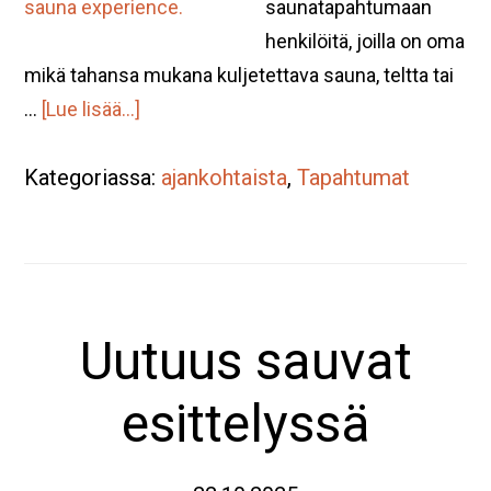
saunatapahtumaan
henkilöitä, joilla on oma
mikä tahansa mukana kuljetettava sauna, teltta tai
tietoaHalukas
…
[Lue lisää...]
tuomaan
Kategoriassa:
oman
ajankohtaista
,
Tapahtumat
saunan
tai
kylpytynnyrin
Suomen
Uutuus sauvat
paras
Saunafest
esittelyssä
-
tapahtumaan?