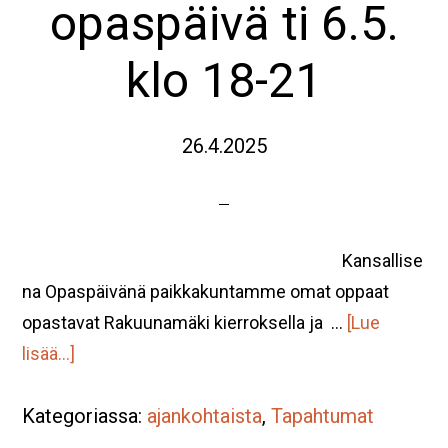
opaspäivä ti 6.5.
klo 18-21
26.4.2025
Kansallise
na Opaspäivänä paikkakuntamme omat oppaat
opastavat Rakuunamäki kierroksella ja …
[Lue
tietoaRakuunamäki
lisää...]
tutuksi
Kategoriassa:
–
ajankohtaista
,
Tapahtumat
opaspäivä