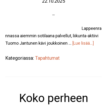
22.10.2025
Lappeenra
nnassa aiemmin sotilaana palvellut, liikunta-aktiivi
tietoa
Tuomo Jantunen kävi joukkoinen …
[Lue lisää...]
sauvat
Kategoriassa:
Tapahtumat
esitte
Koko perheen