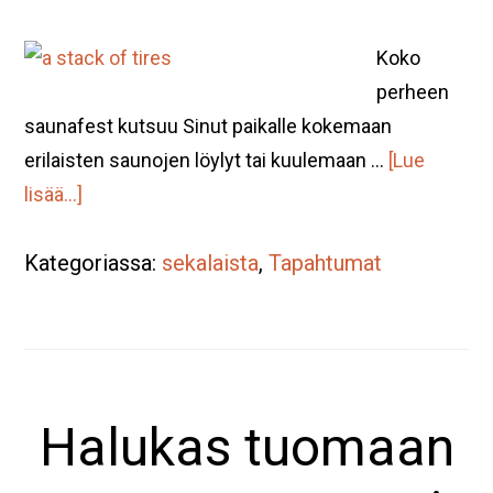
Koko
perheen
saunafest kutsuu Sinut paikalle kokemaan
erilaisten saunojen löylyt tai kuulemaan …
[Lue
tietoaSaunafest
lisää...]
13.
Kategoriassa:
kesäkuuta
sekalaista
,
Tapahtumat
klo
12-
19.
Tervetuloa
Halukas tuomaan
saunomaan!