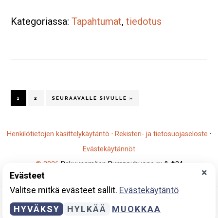
perheen
Kategoriassa:
Tapahtumat
,
tiedotus
ulkoilutap
su
28.5.
klo
10-
14
SIVU
SIVU
SIIRRY
1
2
SEURAAVALLE SIVULLE »
Henkilötietojen käsittelykäytäntö
·
Rekisteri- ja tietosuojaseloste
·
Evästekäytännöt
© 2026
Rakuunamäen Pumppuhuone ry & #24
×
Evästeet
Y-tunnus: 2796930-5
Valitse mitkä evästeet sallit.
Evästekäytäntö
HYVÄKSY
HYLKÄÄ
MUOKKAA