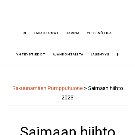
Hyppää
S
pääsisältöön
OF
CO
TAPAHTUMAT
TARINA
YHTEISÖTILA
YHTEYSTIEDOT
AJANKOHTAISTA
JÄSENYYS
Rakuunamäen Pumppuhuone
>
Saimaan hiihto
2023
Saimaan hiihto