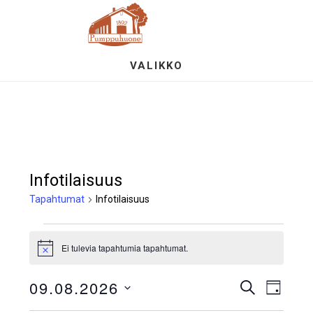
Hyppää
S
pääsisältöön
OF
CO
VALIKKO
Infotilaisuus
Tapahtumat
Infotilaisuus
Tapahtumat
Ei tulevia tapahtumia tapahtumat.
N
for
o
t
09.08.2026
T
T
E
i
9.8.2026
P
c
T
Ä
V
e
S